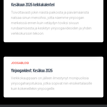
Kesäkuun 2026 keikkakalenteri
Toivottavasti jokin näistä paikoista ja päivämääristä
natsaa sinun menoihisi, jotta näemme yinjoogan
merkeissä ennen kuin vetäydyn toviksi sivuun
rundaamisesta ja keskityn yinjoogavideoiden ja yhden
verkkokurssin tekoon.
JOOGABLOGI
Yinjoogavideot: Kesäkuu 2026
Verkkokauppaani on jälleen ilmestynyt monipuolisia
yinjoogaharjoituksia, jotka sopivat niin ensikertalaisille
kuin kokeneillekin yinjoogeille.