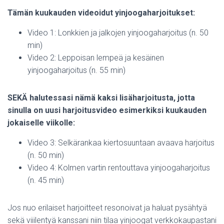
Tämän kuukauden videoidut yinjoogaharjoitukset:
Video 1: Lonkkien ja jalkojen yinjoogaharjoitus (n. 50
min)
Video 2: Leppoisan lempeä ja kesäinen
yinjoogaharjoitus (n. 55 min)
SEKÄ halutessasi nämä kaksi lisäharjoitusta, jotta
sinulla on uusi harjoitusvideo esimerkiksi kuukauden
jokaiselle viikolle:
Video 3: Selkärankaa kiertosuuntaan avaava harjoitus
(n. 50 min)
Video 4: Kolmen vartin rentouttava yinjoogaharjoitus
(n. 45 min)
Jos nuo erilaiset harjoitteet resonoivat ja haluat pysähtyä
sekä viiilentyä kanssani niin tilaa yinjoogat verkkokaupastani