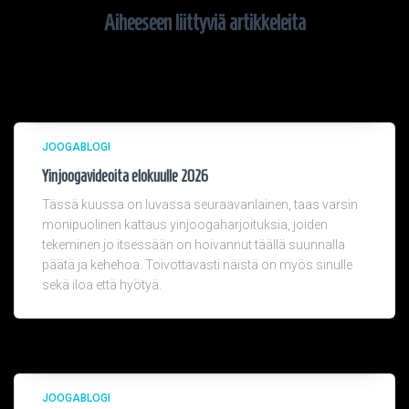
Aiheeseen liittyviä artikkeleita
JOOGABLOGI
Yinjoogavideoita elokuulle 2026
Tässä kuussa on luvassa seuraavanlainen, taas varsin
monipuolinen kattaus yinjoogaharjoituksia, joiden
tekeminen jo itsessään on hoivannut täällä suunnalla
päätä ja kehehoa. Toivottavasti näistä on myös sinulle
sekä iloa että hyötyä.
JOOGABLOGI