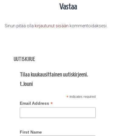
Vastaa
Sinun pitää olla
kirjautunut sisään
kommentoidaksesi.
UUTISKIRJE
Tilaa kuukausittainen uutiskirjeeni.
t.Jouni
*
indicates required
*
Email Address
First Name