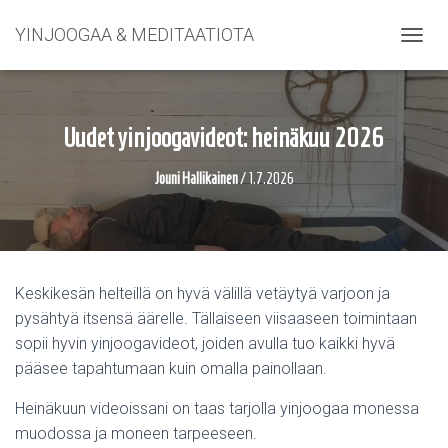
YINJOOGAA & MEDITAATIOTA
NAVIG
Uudet yinjoogavideot: heinäkuu 2026
Jouni Hallikainen
/
1.7.2026
Keskikesän helteillä on hyvä välillä vetäytyä varjoon ja
pysähtyä itsensä äärelle. Tällaiseen viisaaseen toimintaan
sopii hyvin yinjoogavideot, joiden avulla tuo kaikki hyvä
pääsee tapahtumaan kuin omalla painollaan.
Heinäkuun videoissani on taas tarjolla yinjoogaa monessa
muodossa ja moneen tarpeeseen.