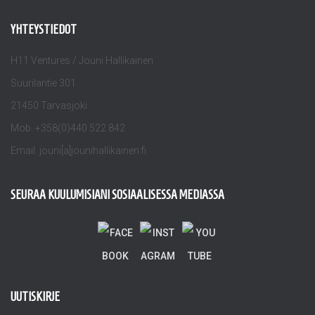
YHTEYSTIEDOT
H11 Ventures / Jouni Hallikainen
Suurilantie 301
21450 Tarvasjoki
Mob. +358(0)440 522 842
Email. jouni[a]jounihallikainen.fi
SEURAA KUULUMISIANI SOSIAALISESSA MEDIASSA
UUTISKIRJE