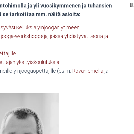
ntohimolla ja yli vuosikymmenen ja tuhansien
UU
se tarkoittaa mm. näitä asioita:
n syväsukelluksia yinjoogan ytimeen
njooga-workshoppeja, joissa yhdistyvät teoria ja
ttajille
ettajan yksityiskoulutuksia
eneille yinjoogaopettajille (esim.
Rovaniemellä
ja