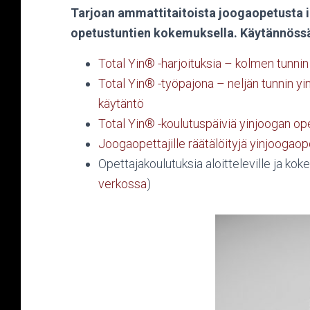
Tarjoan ammattitaitoista joogaopetusta i
opetustuntien kokemuksella. Käytännössä 
Total Yin® -harjoituksia – kolmen tunni
Total Yin® -työpajona – neljän tunnin yi
käytäntö
Total Yin® -koulutuspäiviä yinjoogan ope
Joogaopettajille räätälöityjä yinjoogaop
Opettajakoulutuksia aloitteleville ja kok
verkossa
)