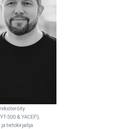
rekisteröity
RYT-500 & YACEP),
a tietokirjailija.