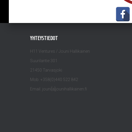
YHTEYSTIEDOT
H11 Ventures / Jouni Hallikainen
Suurilantie 301
21450 Tarvasjoki
Mob. +358(0)440 522 842
Email. jouni[a]jounihallikainen.fi