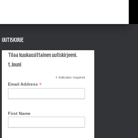
UUTISKIRJE
Tilaa kuukausittainen uutiskirjeeni.
t.Jouni
*
indicates required
*
Email Address
First Name