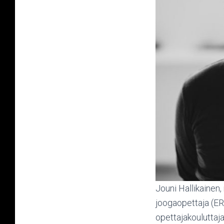
Jouni Hallikainen, 
joogaopettaja (E
opettajakouluttaja j