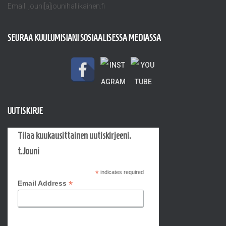
Email. jouni[a]jounihallikainen.fi
SEURAA KUULUMISIANI SOSIAALISESSA MEDIASSA
UUTISKIRJE
Tilaa kuukausittainen uutiskirjeeni.
t.Jouni
*
indicates required
*
Email Address