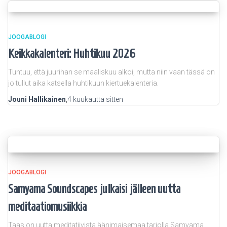
JOOGABLOGI
Keikkakalenteri: Huhtikuu 2026
Tuntuu, että juurihan se maaliskuu alkoi, mutta niin vaan tässä on
jo tullut aika katsella huhtikuun kiertuekalenteria.
Jouni Hallikainen
,
4 kuukautta
sitten
JOOGABLOGI
Samyama Soundscapes julkaisi jälleen uutta
meditaatiomusiikkia
Taas on uutta meditatiivista äänimaisemaa tarjolla Samyama