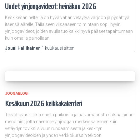
Uudet yinjoogavideot: heinäkuu 2026
Keskikesän helteillä on hyvä vähän vetäytyä varjoon ja pysähtyä
itsensä äärelle. Tällaiseen viisaaseen toimintaan sopii hyvin
yinjoogavideot, joiden avulla tuo kaikki hyvä pääsee tapahtumaan
kuin omalla painollaan.
Jouni Hallikainen
,
1 kuukausi
sitten
JOOGABLOGI
Kesäkuun 2026 keikkakalenteri
Toivottavasti jokin näistä paikoista ja päivämääristä natsaa sinun
menoihisi, jotta näemme yinjoogan merkeissä ennen kuin
vetäydyn toviksi sivuun rundaamisesta ja keskityn
yinjoogavideoiden ja yhden verkkokurssin tekoon.