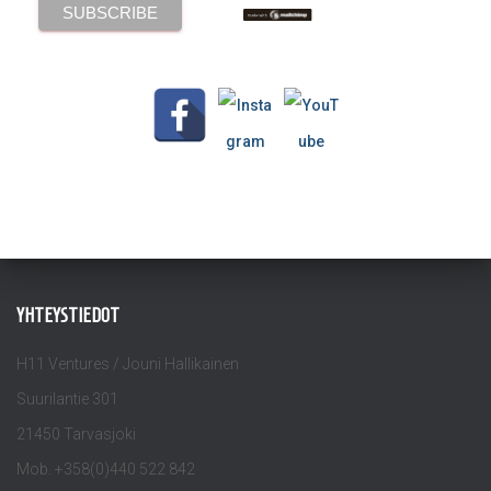
YHTEYSTIEDOT
H11 Ventures / Jouni Hallikainen
Suurilantie 301
21450 Tarvasjoki
Mob. +358(0)440 522 842