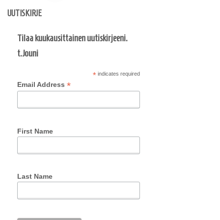
sivutus
UUTISKIRJE
Tilaa kuukausittainen uutiskirjeeni.
t.Jouni
*
indicates required
*
Email Address
First Name
Last Name