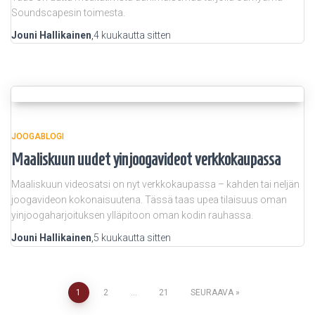
Soundscapesin toimesta.
Jouni Hallikainen
,
4 kuukautta
sitten
JOOGABLOGI
Maaliskuun uudet yinjoogavideot verkkokaupassa
Maaliskuun videosatsi on nyt verkkokaupassa – kahden tai neljän
joogavideon kokonaisuutena. Tässä taas upea tilaisuus oman
yinjoogaharjoituksen ylläpitoon oman kodin rauhassa.
Jouni Hallikainen
,
5 kuukautta
sitten
Artikkelien
1
2
…
21
SEURAAVA