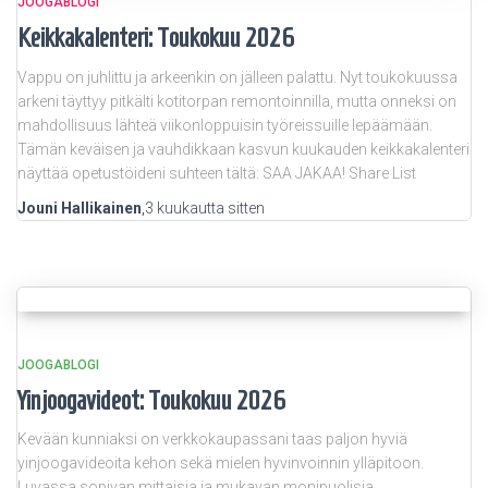
JOOGABLOGI
Keikkakalenteri: Toukokuu 2026
Vappu on juhlittu ja arkeenkin on jälleen palattu. Nyt toukokuussa
arkeni täyttyy pitkälti kotitorpan remontoinnilla, mutta onneksi on
mahdollisuus lähteä viikonloppuisin työreissuille lepäämään.
Tämän keväisen ja vauhdikkaan kasvun kuukauden keikkakalenteri
näyttää opetustöideni suhteen tältä: SAA JAKAA! Share List
Jouni Hallikainen
,
3 kuukautta
sitten
JOOGABLOGI
Yinjoogavideot: Toukokuu 2026
Kevään kunniaksi on verkkokaupassani taas paljon hyviä
yinjoogavideoita kehon sekä mielen hyvinvoinnin ylläpitoon.
Luvassa sopivan mittaisia ja mukavan monipuolisia