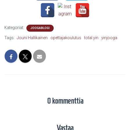
Kategoriat:
JOOGABLOGI
Tags:
Jouni Hallikainen
opettajakoulutus
total yin
yinjooga
0 kommenttia
Vastaa