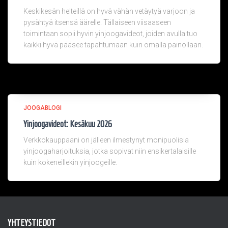
Keskikesän helteillä on hyvä vähän vetäytyä varjoon ja
pysähtyä itsensä äärelle. Tällaiseen viisaaseen
toimintaan sopii hyvin yinjoogavideot, joiden avulla tuo
kaikki hyvä pääsee tapahtumaan kuin omalla painollaan.
JOOGABLOGI
Yinjoogavideot: Kesäkuu 2026
Verkkokauppaani on jälleen ilmestynyt monipuolisia
yinjoogaharjoituksia, jotka sopivat niin ensikertalaisille
kuin kokeneillekin yinjoogeille.
YHTEYSTIEDOT