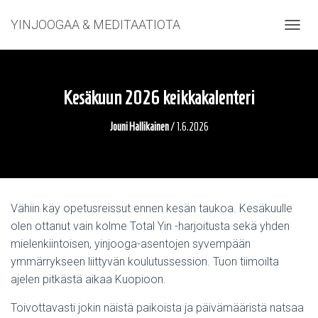
YINJOOGAA & MEDITAATIOTA
NAVIG
Kesäkuun 2026 keikkakalenteri
Jouni Hallikainen
/
1.6.2026
Vähiin käy opetusreissut ennen kesän taukoa. Kesäkuulle
olen ottanut vain kolme Total Yin -harjoitusta sekä yhden
mielenkiintoisen, yinjooga-asentojen syvempään
ymmärrykseen liittyvän koulutussession. Tuon tiimoilta
ajelen pitkästä aikaa Kuopioon.
Toivottavasti jokin näistä paikoista ja päivämääristä natsaa