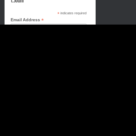
t.Jouni
*
indicates required
*
Email Address
First Name
Last Name