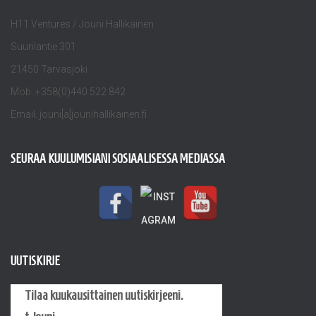
H11 Ventures / Jouni Hallikainen
Suurilantie 301
21450 Tarvasjoki
Mob. +358(0)440 522 842
Email. jouni[a]jounihallikainen.fi
SEURAA KUULUMISIANI SOSIAALISESSA MEDIASSA
UUTISKIRJE
Tilaa kuukausittainen uutiskirjeeni.