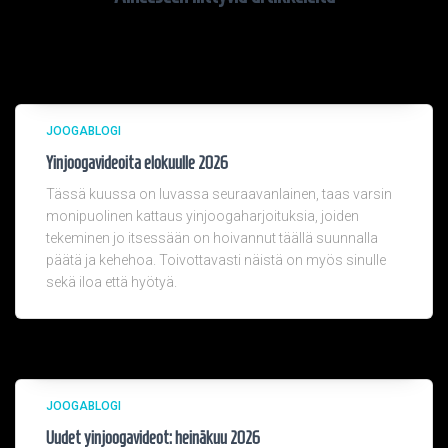
JOOGABLOGI
Yinjoogavideoita elokuulle 2026
Tässä kuussa on luvassa seuraavanlainen, taas varsin
monipuolinen kattaus yinjoogaharjoituksia, joiden
tekeminen jo itsessään on hoivannut täällä suunnalla
päätä ja kehehoa. Toivottavasti näistä on myös sinulle
sekä iloa että hyötyä.
JOOGABLOGI
Uudet yinjoogavideot: heinäkuu 2026