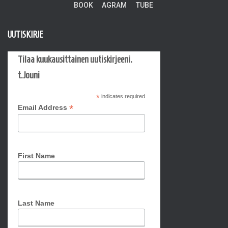
UUTISKIRJE
Tilaa kuukausittainen uutiskirjeeni.
t.Jouni
*
indicates required
*
Email Address
First Name
Last Name