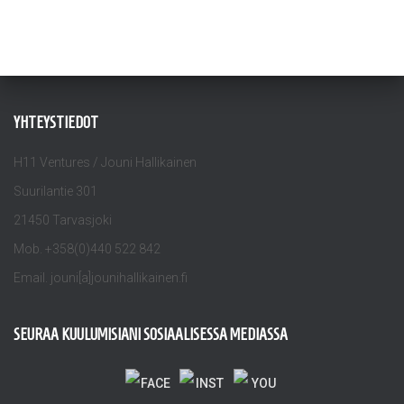
YHTEYSTIEDOT
H11 Ventures / Jouni Hallikainen
Suurilantie 301
21450 Tarvasjoki
Mob. +358(0)440 522 842
Email. jouni[a]jounihallikainen.fi
SEURAA KUULUMISIANI SOSIAALISESSA MEDIASSA