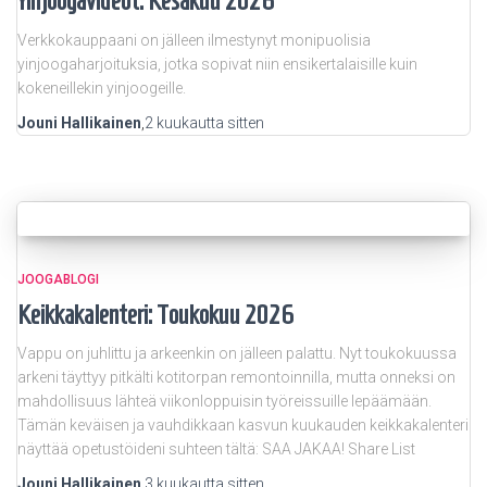
Yinjoogavideot: Kesäkuu 2026
Verkkokauppaani on jälleen ilmestynyt monipuolisia
yinjoogaharjoituksia, jotka sopivat niin ensikertalaisille kuin
kokeneillekin yinjoogeille.
Jouni Hallikainen
,
2 kuukautta
sitten
JOOGABLOGI
Keikkakalenteri: Toukokuu 2026
Vappu on juhlittu ja arkeenkin on jälleen palattu. Nyt toukokuussa
arkeni täyttyy pitkälti kotitorpan remontoinnilla, mutta onneksi on
mahdollisuus lähteä viikonloppuisin työreissuille lepäämään.
Tämän keväisen ja vauhdikkaan kasvun kuukauden keikkakalenteri
näyttää opetustöideni suhteen tältä: SAA JAKAA! Share List
Jouni Hallikainen
,
3 kuukautta
sitten