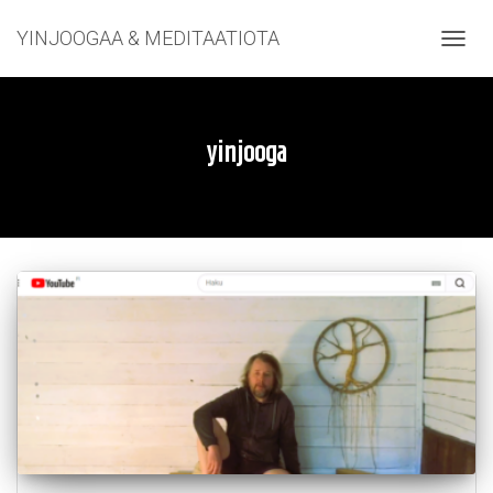
YINJOOGAA & MEDITAATIOTA
NAVIG
yinjooga