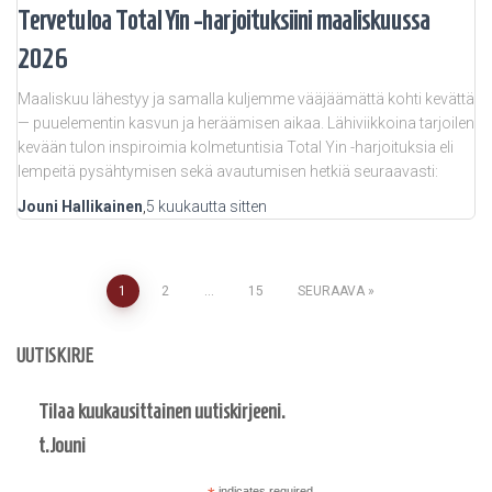
Tervetuloa Total Yin -harjoituksiini maaliskuussa
2026
Maaliskuu lähestyy ja samalla kuljemme vääjäämättä kohti kevättä
— puuelementin kasvun ja heräämisen aikaa. Lähiviikkoina tarjoilen
kevään tulon inspiroimia kolmetuntisia Total Yin -harjoituksia eli
lempeitä pysähtymisen sekä avautumisen hetkiä seuraavasti:
Jouni Hallikainen
,
5 kuukautta
sitten
Artikkelien
1
2
…
15
SEURAAVA
sivutus
UUTISKIRJE
Tilaa kuukausittainen uutiskirjeeni.
t.Jouni
indicates required