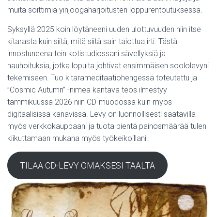
muita soittimia yinjoogaharjoitusten loppurentoutuksessa.
Syksyllä 2025 koin löytäneeni uuden ulottuvuuden niin itse
kitarasta kuin siitä, mitä siitä sain taiottua irti. Tästä
innostuneena tein kotistudiossani sävellyksiä ja
nauhoituksia, jotka lopulta johtivat ensimmäisen soololevyni
tekemiseen. Tuo kitarameditaatiohengessä toteutettu ja
”Cosmic Autumn” -nimeä kantava teos ilmestyy
tammikuussa 2026 niin CD-muodossa kuin myös
digitaalisissa kanavissa. Levy on luonnollisesti saatavilla
myös verkkokauppaani ja tuota pientä painosmäärää tulen
kiikuttamaan mukana myös työkeikoillani.
TILAA CD-LEVY OMAKSESI TÄÄLTÄ