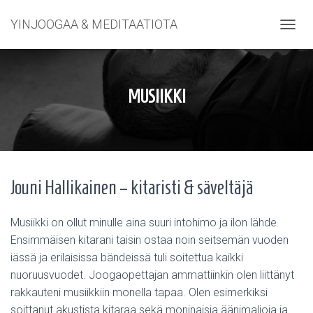
YINJOOGAA & MEDITAATIOTA
NAVIG
MUSIIKKI
Jouni Hallikainen – kitaristi & säveltäjä
Musiikki on ollut minulle aina suuri intohimo ja ilon lähde.
Ensimmäisen kitarani taisin ostaa noin seitsemän vuoden
iässä ja erilaisissa bändeissä tuli soitettua kaikki
nuoruusvuodet. Joogaopettajan ammattiinkin olen liittänyt
rakkauteni musiikkiin monella tapaa. Olen esimerkiksi
soittanut akustista kitaraa sekä moninaisia äänimaljoja ja