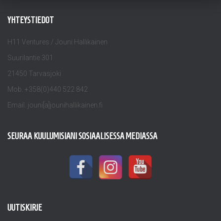
YHTEYSTIEDOT
H11 Ventures / Jouni Hallikainen
Suurilantie 301
21450 Tarvasjoki
Mob. +358(0)440 522 842
Email. jouni[a]jounihallikainen.fi
SEURAA KUULUMISIANI SOSIAALISESSA MEDIASSA
UUTISKIRJE