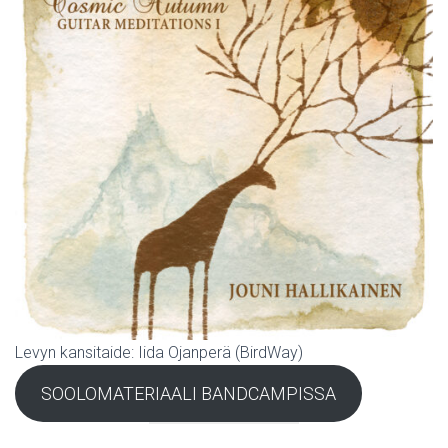
Levyn kansitaide: Iida Ojanperä (BirdWay)
SOOLOMATERIAALI BANDCAMPISSA