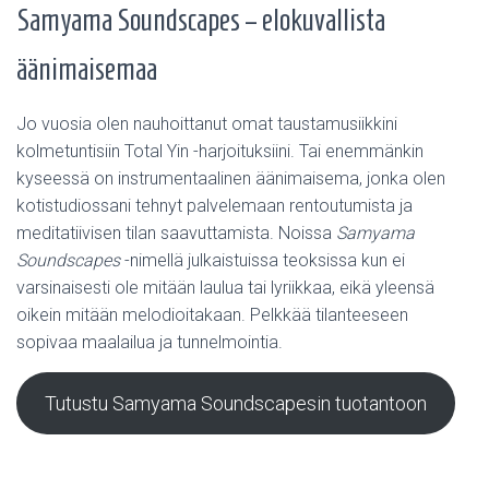
Samyama Soundscapes – elokuvallista
äänimaisemaa
Jo vuosia olen nauhoittanut omat taustamusiikkini
kolmetuntisiin Total Yin -harjoituksiini. Tai enemmänkin
kyseessä on instrumentaalinen äänimaisema, jonka olen
kotistudiossani tehnyt palvelemaan rentoutumista ja
meditatiivisen tilan saavuttamista. Noissa
Samyama
Soundscapes
-nimellä julkaistuissa teoksissa kun ei
varsinaisesti ole mitään laulua tai lyriikkaa, eikä yleensä
oikein mitään melodioitakaan. Pelkkää tilanteeseen
sopivaa maalailua ja tunnelmointia.
Tutustu Samyama Soundscapesin tuotantoon