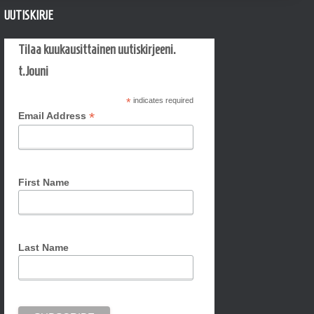
UUTISKIRJE
Tilaa kuukausittainen uutiskirjeeni.
t.Jouni
*
indicates required
*
Email Address
First Name
Last Name