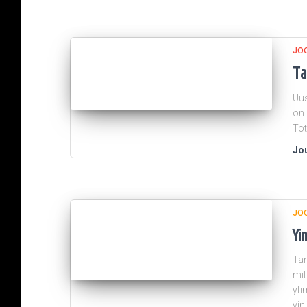
JO
Ta
Uus
on 
Tot
Jou
JO
Yi
Tam
mit
yti
yin