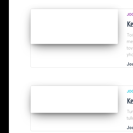
JO
Ke
Toi
men
tov
yhd
Jou
JO
Ke
Tun
tul
Jou