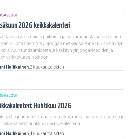
OGABLOGI
säkuun 2026 keikkakalenteri
vottavasti jokin näistä paikoista ja päivämääristä natsaa sinun
oihisi, jotta näemme yinjoogan merkeissä ennen kuin vetäydyn
iksi sivuun rundaamisesta ja keskityn yinjoogavideoiden ja
en verkkokurssin tekoon.
ni Hallikainen
,
2 kuukautta
sitten
OGABLOGI
ikkakalenteri: Huhtikuu 2026
tuu, että juurihan se maaliskuu alkoi, mutta niin vaan tässä on jo
lut aika katsella huhtikuun kiertuekalenteria.
ni Hallikainen
,
4 kuukautta
sitten