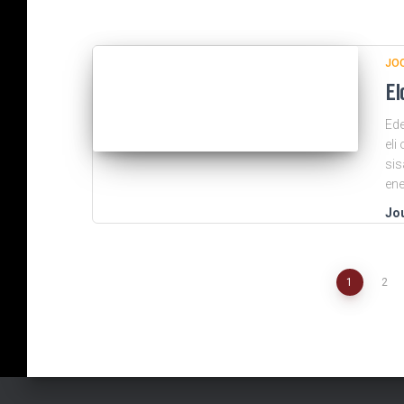
JO
El
Ede
eli
sis
ene
Jou
Artikkelien
1
2
sivutus