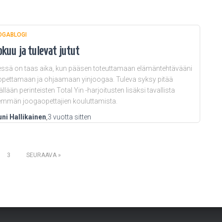
OGABLOGI
okuu ja tulevat jutut
ssä on taas aika, kun pääsen toteuttamaan elämäntehtävääni
 opettamaan ja ohjaamaan yinjoogaa. Tuleva syksy pitää
ällään perinteisten Total Yin -harjoitusten lisäksi tavallista
mmän joogaopettajien kouluttamista.
ni Hallikainen
,
3 vuotta
sitten
3
SEURAAVA