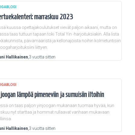
OGABLOGI
ertuekalenteri: marraskuu 2023
sä kuussa opettajakoulutukset vievät paljon aikaani, mutta on
assa taas tuttuun tapaan toki Total Yin -harjoituksiakin. Alla lista
kkakunnista, päivämääristä ja kellonajoista noihin kolmetuntisiin
joogaharjoituksiini liittyen.
ni Hallikainen
,
3 vuotta
sitten
OGABLOGI
njoogan lämpöä pimeneviin ja sumuisiin iltoihin
ssä on taas paljon yinjoogan mukanaan tuomaa hyvää, kun
skuu nyt starttaa ja hommat rullaavat vanhaan mukavaan
liinsa.
ni Hallikainen
,
3 vuotta
sitten