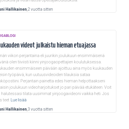
joituksia ja vetämässä opettajakoulutuksia.
ni Hallikainen
,
2 vuotta
sitten
OGABLOGI
ukauden videot julkaistu hieman etuajassa
än viikon perjantaina eli juurikin joulukuun ensimmäisenä
vänä olen tiiviisti kiinni yinjoogaopettajien koulutuksessa.
ukauden ensimmäiseen päivään ajoittuu aina myös kuukauden
reisin työpäivä, kun uutuusvideoiden tilauksia sataa
köpostiini. Perjantain painetta edes hieman helpottaakseni
kaisin joulukuun videoharjoitukset jo pari päivää etukäteen. Voit
s halutessasi tilata uusimmat yinjoogavideoni vaikka heti. Jos
s teet
Lue lisää
ni Hallikainen
,
3 vuotta
sitten