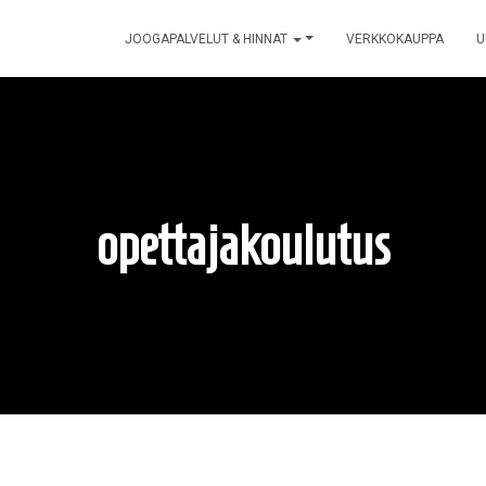
JOOGAPALVELUT & HINNAT
VERKKOKAUPPA
U
opettajakoulutus