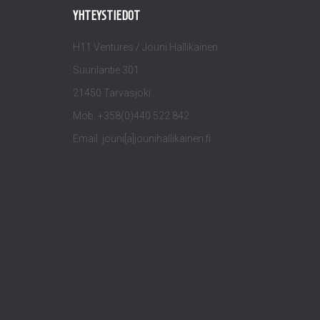
YHTEYSTIEDOT
H11 Ventures / Jouni Hallikainen
Suurilantie 301
21450 Tarvasjoki
Mob. +358(0)440 522 842
Email. jouni[a]jounihallikainen.fi