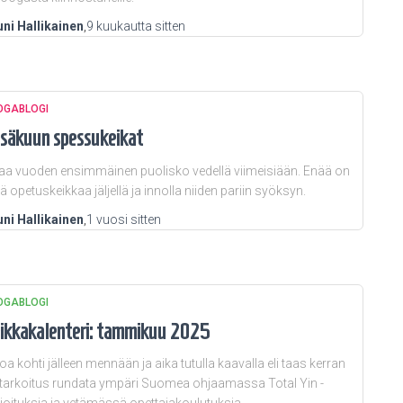
ni Hallikainen
,
9 kuukautta
sitten
OGABLOGI
säkuun spessukeikat
aa vuoden ensimmäinen puolisko vedellä viimeisiään. Enää on
jä opetuskeikkaa jäljellä ja innolla niiden pariin syöksyn.
ni Hallikainen
,
1 vuosi
sitten
OGABLOGI
ikkakalenteri: tammikuu 2025
oa kohti jälleen mennään ja aika tutulla kaavalla eli taas kerran
tarkoitus rundata ympäri Suomea ohjaamassa Total Yin -