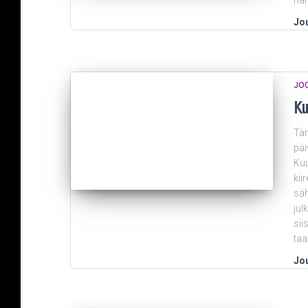
har
Jou
JO
Ku
Täm
päi
Ku
kii
säh
jul
sii
taa
Jou