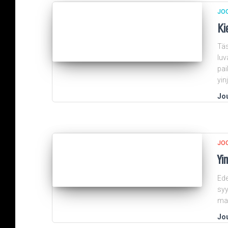
JO
Ki
Täs
luv
pai
yin
Jou
JO
Yi
Ede
syy
mal
Jou