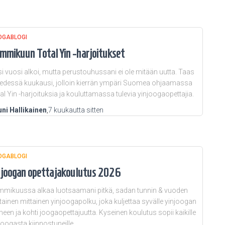
OGABLOGI
mmikuun Total Yin -harjoitukset
i vuosi alkoi, mutta perustouhussani ei ole mitään uutta. Taas
edessä kuukausi, jolloin kierrän ympäri Suomea ohjaamassa
al Yin -harjoituksia ja kouluttamassa tulevia yinjoogaopettajia.
ni Hallikainen
,
7 kuukautta
sitten
OGABLOGI
njoogan opettajakoulutus 2026
mikuussa alkaa luotsaamani pitkä, sadan tunnin & vuoden
tainen mittainen yinjoogapolku, joka kuljettaa syvälle yinjoogan
meen ja kohti joogaopettajuutta. Kyseinen koulutus sopii kaikille
joogasta kiinnostuneille.