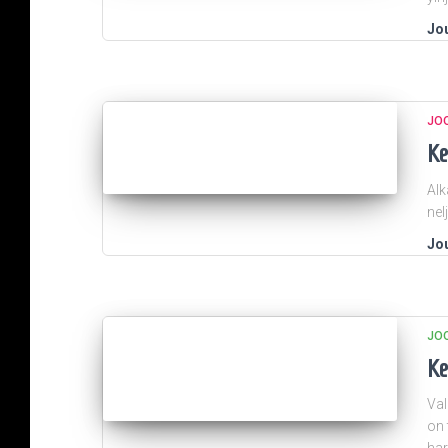
Jou
JO
Ke
Alk
nel
Jou
JO
Ke
Val
on 