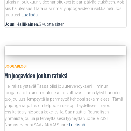
julkaisin joulukuun videoharjoitukset jo pari päivää etukäteen. Voit
siis halutessasi tilata uusimmat yinjoogavideoni vaikka heti. Jos
taas teet
Lue lisää
Jouni Hallikainen
,
3 vuotta
sitten
JOOGABLOGI
Yinjoogavideo joulun ratoksi
Hei rakas ystävä! Tässä olisi joulutervehdykseni – minun
joogamatolta sinun matollesi. Toivottavasti tämä lyhyt harjoitus
tuo jouluusi lempeyttä ja pehmeyttä kehoosi sekä mieleesi. Tämä
yinjoogaharjoitus on helppo eli se sopii täydellisesti myös
ensikertaa yinjoogaa kokeileville. Saa nauttia! Rauhallisen
yinmäistä joulua ja terveyttä sekä tyyneyttä vuodelle 2021
Namaste,Jouni SAA JAKAA! Share
Lue lisää