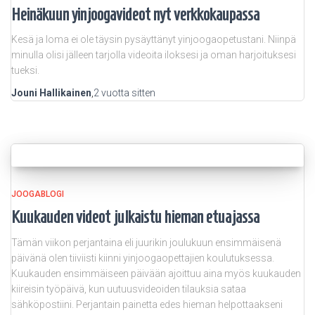
Heinäkuun yinjoogavideot nyt verkkokaupassa
Kesä ja loma ei ole täysin pysäyttänyt yinjoogaopetustani. Niinpä
minulla olisi jälleen tarjolla videoita iloksesi ja oman harjoituksesi
tueksi.
Jouni Hallikainen
,
2 vuotta
sitten
JOOGABLOGI
Kuukauden videot julkaistu hieman etuajassa
Tämän viikon perjantaina eli juurikin joulukuun ensimmäisenä
päivänä olen tiiviisti kiinni yinjoogaopettajien koulutuksessa.
Kuukauden ensimmäiseen päivään ajoittuu aina myös kuukauden
kiireisin työpäivä, kun uutuusvideoiden tilauksia sataa
sähköpostiini. Perjantain painetta edes hieman helpottaakseni