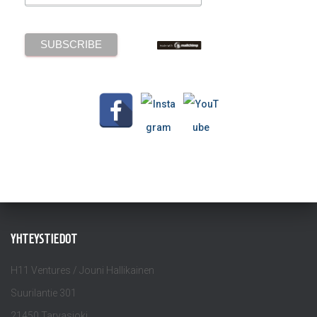
YHTEYSTIEDOT
H11 Ventures / Jouni Hallikainen
Suurilantie 301
21450 Tarvasjoki