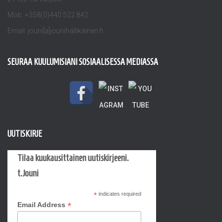
Mob. +358(0)440 522 842
Email. jouni[a]jounihallikainen.fi
SEURAA KUULUMISIANI SOSIAALISESSA MEDIASSA
UUTISKIRJE
Tilaa kuukausittainen uutiskirjeeni.
t.Jouni
*
indicates required
*
Email Address