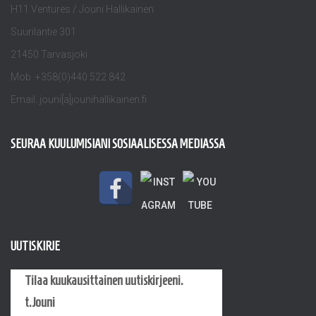
H11 Ventures / Jouni Hallikainen
Suurilantie 301
21450 Tarvasjoki
Mob. +358(0)440 522 842
Email. jouni[a]jounihallikainen.fi
SEURAA KUULUMISIANI SOSIAALISESSA MEDIASSA
UUTISKIRJE
Tilaa kuukausittainen uutiskirjeeni.
t.Jouni