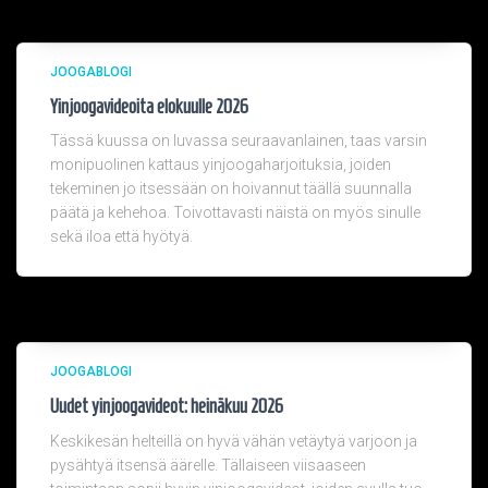
JOOGABLOGI
Yinjoogavideoita elokuulle 2026
Tässä kuussa on luvassa seuraavanlainen, taas varsin
monipuolinen kattaus yinjoogaharjoituksia, joiden
tekeminen jo itsessään on hoivannut täällä suunnalla
päätä ja kehehoa. Toivottavasti näistä on myös sinulle
sekä iloa että hyötyä.
JOOGABLOGI
Uudet yinjoogavideot: heinäkuu 2026
Keskikesän helteillä on hyvä vähän vetäytyä varjoon ja
pysähtyä itsensä äärelle. Tällaiseen viisaaseen