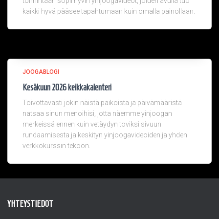
toimintaan sopii hyvin yinjoogavideot, joiden avulla tuo
kaikki hyvä pääsee tapahtumaan kuin omalla painollaan.
JOOGABLOGI
Kesäkuun 2026 keikkakalenteri
Toivottavasti jokin näistä paikoista ja päivämääristä
natsaa sinun menoihisi, jotta näemme yinjoogan
merkeissä ennen kuin vetäydyn toviksi sivuun
rundaamisesta ja keskityn yinjoogavideoiden ja yhden
verkkokurssin tekoon.
YHTEYSTIEDOT