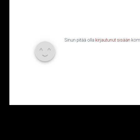
Sinun pitää olla
kirjautunut sisään
komm