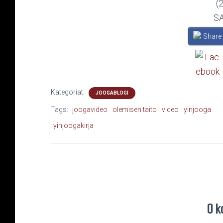
(
S
Share
Kategoriat:
JOOGABLOGI
Tags:
joogavideo
olemisen taito
video
yinjooga
yinjoogakirja
0 k