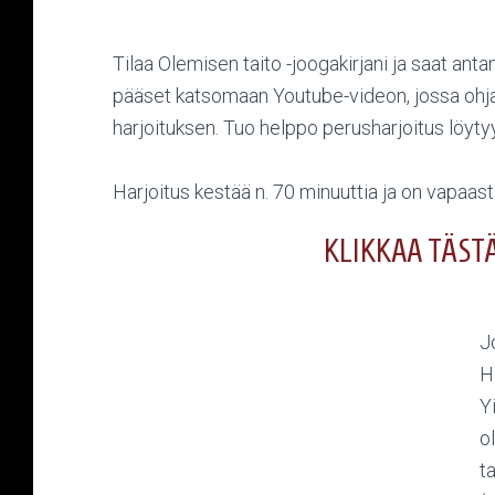
Tilaa Olemisen taito -joogakirjani ja saat ant
pääset katsomaan Youtube-videon, jossa ohja
harjoituksen. Tuo helppo perusharjoitus löytyy
Harjoitus kestää n. 70 minuuttia ja on vapaas
KLIKKAA TÄST
J
H
Y
o
ta