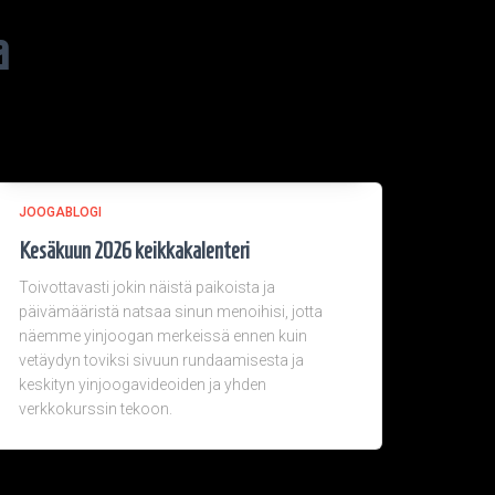
a
JOOGABLOGI
Kesäkuun 2026 keikkakalenteri
Toivottavasti jokin näistä paikoista ja
päivämääristä natsaa sinun menoihisi, jotta
näemme yinjoogan merkeissä ennen kuin
vetäydyn toviksi sivuun rundaamisesta ja
keskityn yinjoogavideoiden ja yhden
verkkokurssin tekoon.