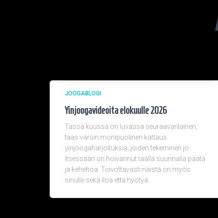
JOOGABLOGI
Yinjoogavideoita elokuulle 2026
Tässä kuussa on luvassa seuraavanlainen,
taas varsin monipuolinen kattaus
yinjoogaharjoituksia, joiden tekeminen jo
itsessään on hoivannut täällä suunnalla päätä
ja kehehoa. Toivottavasti näistä on myös
sinulle sekä iloa että hyötyä.