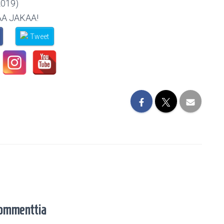
2019)
AA JAKAA!
Tweet
ommenttia