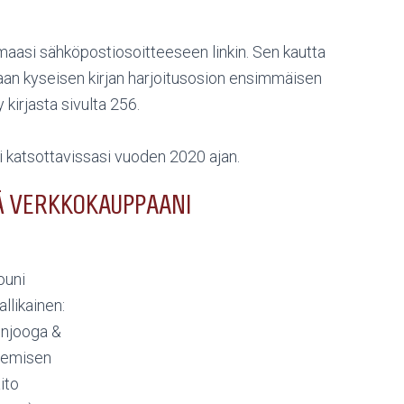
amaasi sähköpostiosoitteeseen linkin. Sen kautta
an kyseisen kirjan harjoitusosion ensimmäisen
 kirjasta sivulta 256.
ti katsottavissasi vuoden 2020 ajan.
Ä VERKKOKAUPPAANI
ouni
allikainen:
injooga &
lemisen
ito