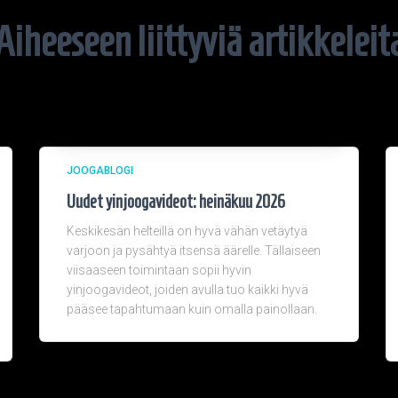
Aiheeseen liittyviä artikkeleit
JOOGABLOGI
Uudet yinjoogavideot: heinäkuu 2026
Keskikesän helteillä on hyvä vähän vetäytyä
varjoon ja pysähtyä itsensä äärelle. Tällaiseen
viisaaseen toimintaan sopii hyvin
yinjoogavideot, joiden avulla tuo kaikki hyvä
pääsee tapahtumaan kuin omalla painollaan.