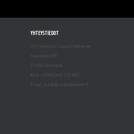
YHTEYSTIEDOT
H11 Ventures / Jouni Hallikainen
Suurilantie 301
21450 Tarvasjoki
Mob. +358(0)440 522 842
Email. jouni[a]jounihallikainen.fi